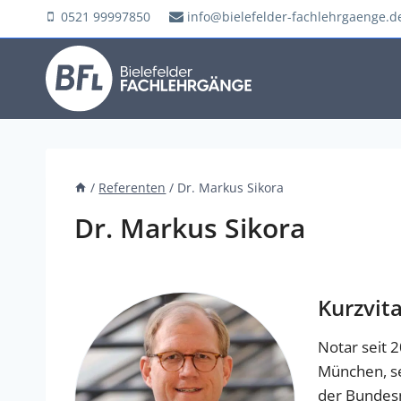
Zum
0521 99997850
info@bielefelder-fachlehrgaenge.d
Inhalt
springen
/
Referenten
/
Dr. Markus Sikora
Dr. Markus Sikora
Kurzvit
Notar seit 
München, se
der Bunde