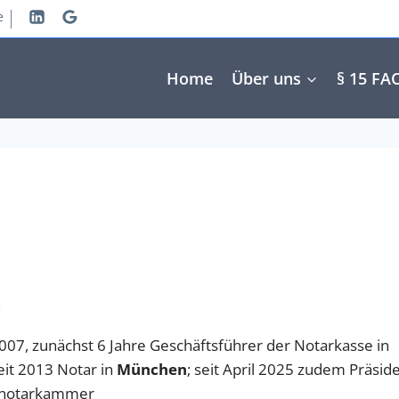
e
Home
Über uns
§ 15 FA
a
2007, zunächst 6 Jahre Geschäftsführer der Notarkasse in
it 2013 Notar in
München
; seit April 2025 zudem Präsid
snotarkammer