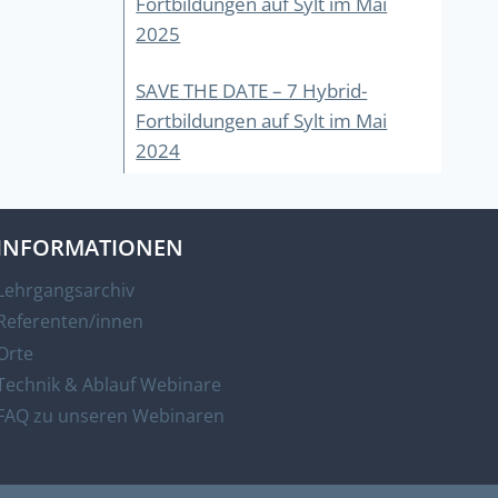
Fortbildungen auf Sylt im Mai
2025
SAVE THE DATE – 7 Hybrid-
Fortbildungen auf Sylt im Mai
2024
INFORMATIONEN
Lehrgangsarchiv
Referenten/innen
Orte
Technik & Ablauf Webinare
FAQ zu unseren Webinaren