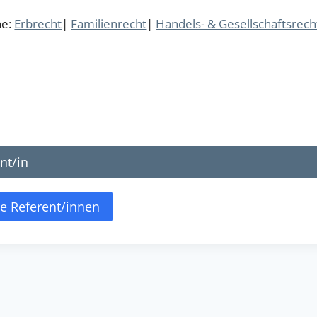
he:
Erbrecht
|
Familienrecht
|
Handels- & Gesellschaftsrech
nt/in
le Referent/innen