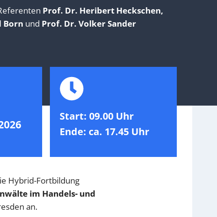
 Referenten
Prof. Dr. Heribert Heckschen,
d Born
und
Prof. Dr. Volker Sander
Start:
09.00 Uhr
2026
Ende: ca. 17.45 Uhr
ie Hybrid-Fortbildung
anwälte im Handels- und
resden an.