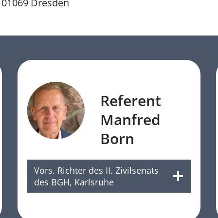
01069 Dresden
Referent
Manfred
Born
Vors. Richter des II. Zivilsenats
des BGH, Karlsruhe