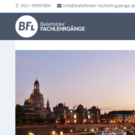
Zum
0521 99997850
info@bielefelder-fachlehrgaenge.d
Inhalt
springen