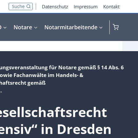
Suche
Datenschutz
Impressum
Kontakt
O
Notare
Notarmitarbeitende
dungsveranstaltung für Notare gemäß § 14 Abs. 6
sowie
Fachanwälte im Handels- &
chaftsrecht gemäß
.
sellschaftsrecht
ensiv“
in Dresden