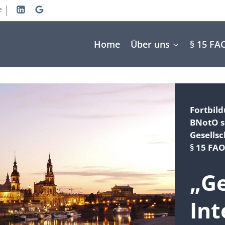
e
Home
Über uns
§ 15 FA
Fortbil
BNotO 
Gesells
§ 15 FAO
„Ge
Int