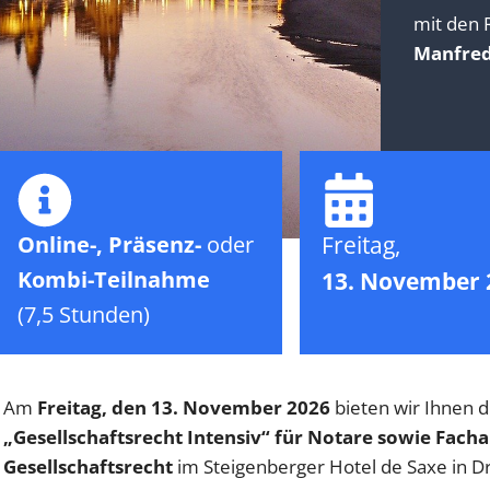
mit den
Manfre
Online-, Präsenz-
oder
Freitag,
Kombi-Teilnahme
13. November 
(7,5 Stunden)
Am
Freitag, den 13. November 2026
bieten wir Ihnen d
„Gesellschaftsrecht Intensiv“ für Notare sowie Fach
Gesellschaftsrecht
im Steigenberger Hotel de Saxe in D