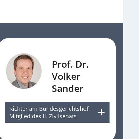
Prof. Dr.
Volker
Sander
Richter am Bundesgerichtshof,
Mitglied des II. Zivilsenats