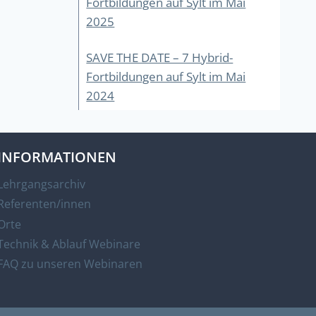
Fortbildungen auf Sylt im Mai
2025
SAVE THE DATE – 7 Hybrid-
Fortbildungen auf Sylt im Mai
2024
INFORMATIONEN
Lehrgangsarchiv
Referenten/innen
Orte
Technik & Ablauf Webinare
FAQ zu unseren Webinaren