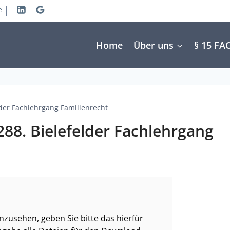
e
Home
Über uns
§ 15 FA
der Fachlehrgang Familienrecht
88. Bielefelder Fachlehrgang
zusehen, geben Sie bitte das hierfür