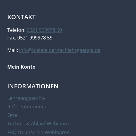
KONTAKT
Telefon:
0521 999978 50
Fax: 0521 999978 59
Mail:
info@bielefelder-fachlehrgaenge.de
Mein Konto
INFORMATIONEN
Lehrgangsarchiv
Referenten/innen
Orte
Technik & Ablauf Webinare
FAQ zu unseren Webinaren