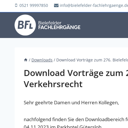
Zum
0521 99997850
info@bielefelder-fachlehrgaenge.d
Inhalt
springen
/
Downloads
/
Download Vorträge zum 276. Bielefel
Download Vorträge zum 2
Verkehrsrecht
Sehr geehrte Damen und Herren Kollegen,
nachfolgend finden Sie den Downloadbereich f
04.11.2023 im Parkhotel Gütersloh.