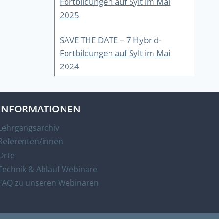
Fortbildungen auf Sylt im Mai
2025
SAVE THE DATE – 7 Hybrid-
Fortbildungen auf Sylt im Mai
2024
INFORMATIONEN
Lehrgangsarchiv
Referenten/innen
Orte
Technik & Ablauf Webinare
FAQ zu unseren Webinaren