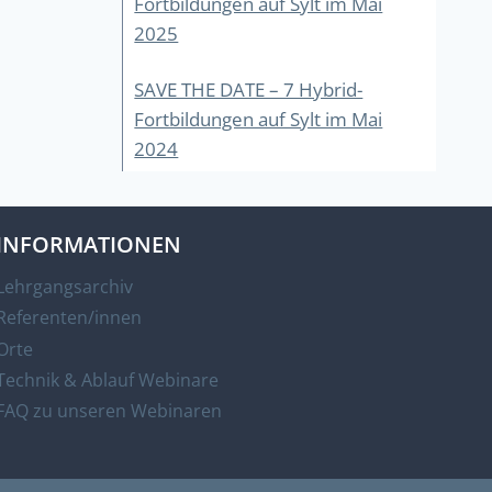
Fortbildungen auf Sylt im Mai
2025
SAVE THE DATE – 7 Hybrid-
Fortbildungen auf Sylt im Mai
2024
INFORMATIONEN
Lehrgangsarchiv
Referenten/innen
Orte
Technik & Ablauf Webinare
FAQ zu unseren Webinaren