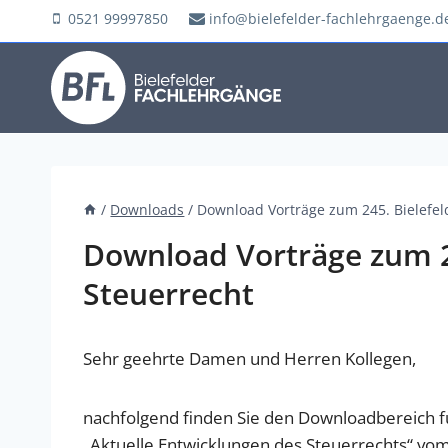
Zum
0521 99997850
info@bielefelder-fachlehrgaenge.d
Inhalt
springen
/
Downloads
/
Download Vorträge zum 245. Bielefel
Download Vorträge zum 2
Steuerrecht
Sehr geehrte Damen und Herren Kollegen,
nachfolgend finden Sie den Downloadbereich f
„Aktuelle Entwicklungen des Steuerrechts“ vo