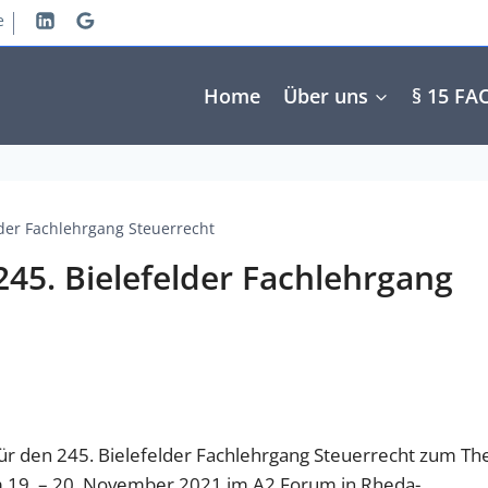
e
Home
Über uns
§ 15 FA
der Fachlehrgang Steuerrecht
45. Bielefelder Fachlehrgang
ür den 245. Bielefelder Fachlehrgang Steuerrecht zum T
m 19. – 20. November 2021 im A2 Forum in Rheda-