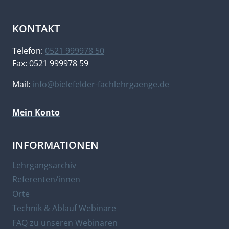
KONTAKT
Telefon:
0521 999978 50
Fax: 0521 999978 59
Mail:
info@bielefelder-fachlehrgaenge.de
Mein Konto
INFORMATIONEN
Lehrgangsarchiv
Referenten/innen
Orte
Technik & Ablauf Webinare
FAQ zu unseren Webinaren