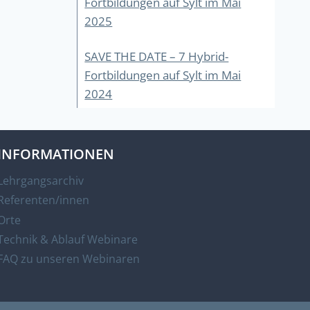
Fortbildungen auf Sylt im Mai
2025
SAVE THE DATE – 7 Hybrid-
Fortbildungen auf Sylt im Mai
2024
INFORMATIONEN
Lehrgangsarchiv
Referenten/innen
Orte
Technik & Ablauf Webinare
FAQ zu unseren Webinaren