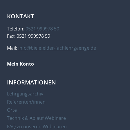
KONTAKT
Telefon:
0521 999978 50
Fax: 0521 999978 59
Mail:
info@bielefelder-fachlehrgaenge.de
Mein Konto
INFORMATIONEN
Lehrgangsarchiv
Referenten/innen
Orte
Technik & Ablauf Webinare
FAQ zu unseren Webinaren