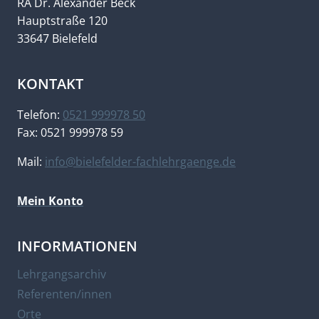
RA Dr. Alexander Beck
Hauptstraße 120
33647 Bielefeld
KONTAKT
Telefon:
0521 999978 50
Fax: 0521 999978 59
Mail:
info@bielefelder-fachlehrgaenge.de
Mein Konto
INFORMATIONEN
Lehrgangsarchiv
Referenten/innen
Orte