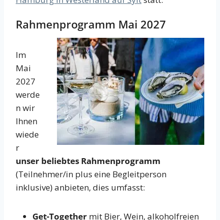
Rahmenprogramm Mai 2027
Im
Mai
2027
werde
n wir
Ihnen
wiede
r
unser beliebtes Rahmenprogramm
(Teilnehmer/in plus eine Begleitperson
inklusive) anbieten, dies umfasst:
Get-Together
mit Bier, Wein, alkoholfreien