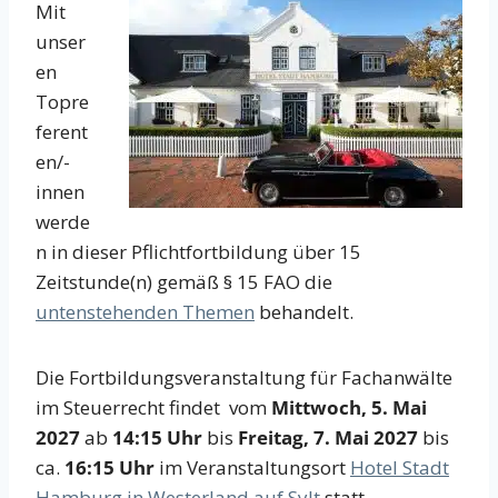
Mit
unser
en
Topre
ferent
en/-
innen
werde
n in dieser Pflichtfortbildung über 15
Zeitstunde(n) gemäß § 15 FAO die
untenstehenden Themen
behandelt.
Die Fortbildungsveranstaltung für Fachanwälte
im Steuerrecht findet vom
Mittwoch, 5. Mai
2027
ab
14:15 Uhr
bis
Freitag, 7. Mai 2027
bis
ca.
16:15 Uhr
im Veranstaltungsort
Hotel Stadt
Hamburg in Westerland auf Sylt
statt.