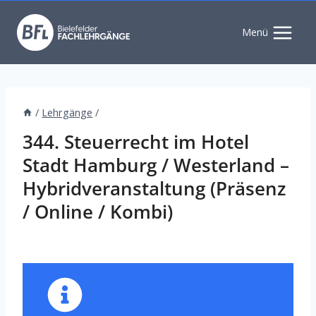
Zum
Inhalt
Menü
springen
/
Lehrgänge
/
344. Steuerrecht im Hotel
Stadt Hamburg / Westerland –
Hybridveranstaltung (Präsenz
/ Online / Kombi)