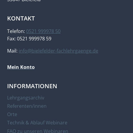
KONTAKT
Telefon:
0521 999978 50
Fax: 0521 999978 59
Mail:
info@bielefelder-fachlehrgaenge.de
Mein Konto
INFORMATIONEN
Lehrgangsarchiv
Referenten/innen
Orte
Technik & Ablauf Webinare
FAQ zu unseren Webinaren