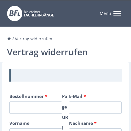
Zum
Inhalt
Menü
springen
/
Vertrag widerrufen
Vertrag widerrufen
e
e
Bestellnummer
*
Pa
E-Mail
*
r
r
ge
f
f
UR
e
Vorname
Nachname
*
o
o
I