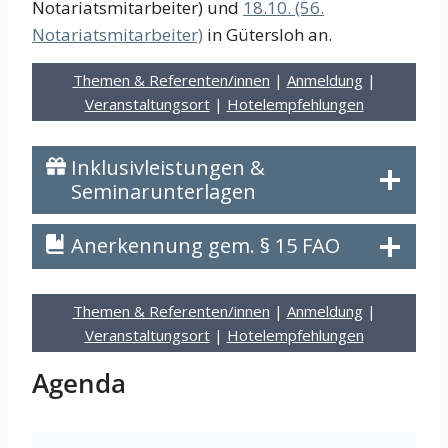
Notariatsmitarbeiter) und
18.10. (56.
Notariatsmitarbeiter)
in Gütersloh an.
Themen & Referenten/innen
|
Anmeldung
|
Veranstaltungsort
|
Hotelempfehlungen
Inklusivleistungen &
Seminarunterlagen
Anerkennung gem. § 15 FAO
Themen & Referenten/innen
|
Anmeldung
|
Veranstaltungsort
|
Hotelempfehlungen
Agenda