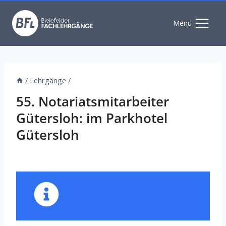
Zum
Inhalt
Menü
springen
/
Lehrgänge
/
55. Notariatsmitarbeiter
Gütersloh: im Parkhotel
Gütersloh