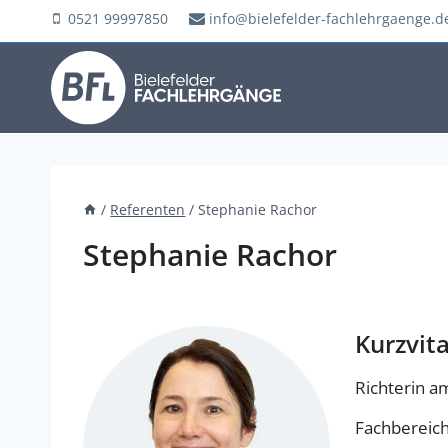
Zum
0521 99997850
info@bielefelder-fachlehrgaenge.d
Inhalt
springen
/
Referenten
/
Stephanie Rachor
Stephanie Rachor
Kurzvit
Richterin a
Fachbereic