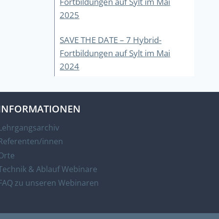
Fortbildungen auf Sylt im Mai
2025
SAVE THE DATE – 7 Hybrid-
Fortbildungen auf Sylt im Mai
2024
INFORMATIONEN
Lehrgangsarchiv
Referenten/innen
Orte
Technik & Ablauf Webinare
FAQ zu unseren Webinaren