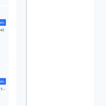
ils
.45
ils
15 –