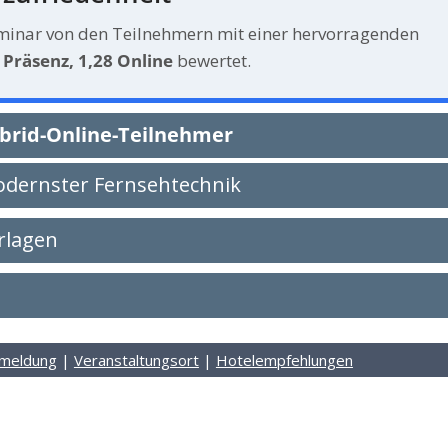
minar von den Teilnehmern mit einer hervorragenden
 Präsenz, 1,28 Online
bewertet.
rid-Online-Teilnehmer
odernster Fernsehtechnik
rlagen
meldung
|
Veranstaltungsort
|
Hotelempfehlungen