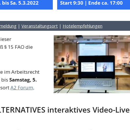
. bis Sa. 5.3.2022
Start 9:30 | Ende ca. 17:00
meldung
|
Veranstaltungsort
|
Hotelempfehlungen
ieser
ß § 15 FAO die
e im Arbeitsrecht
bis
Samstag, 5.
gsort
A2 Forum,
TERNATIVES interaktives Video-Live