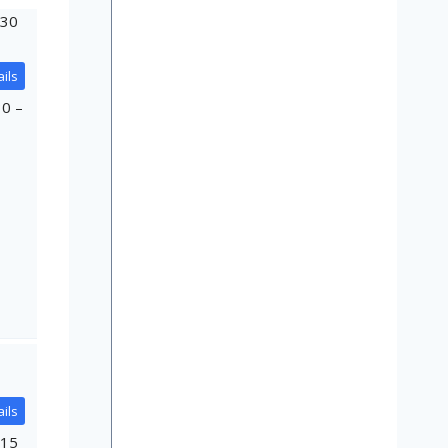
.30
ils
30 –
ils
.15