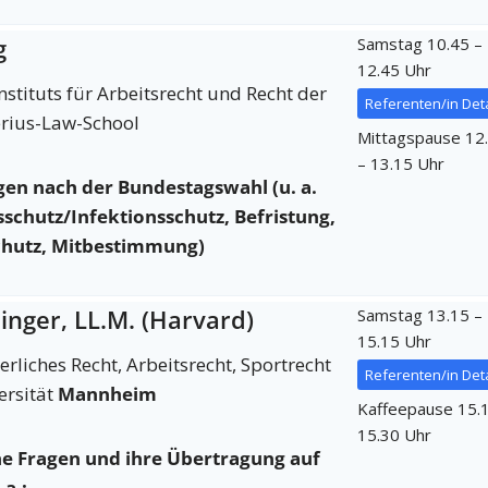
g
Samstag 10.45 –
12.45 Uhr
Instituts für Arbeitsrecht und Recht der
Referenten/in Deta
cerius-Law-School
Mittagspause 12
– 13.15 Uhr
gen nach der Bundestagswahl (u. a.
sschutz/Infektionsschutz, Befristung,
chutz, Mitbestimmung)
chinger, LL.M. (Harvard)
Samstag 13.15 –
15.15 Uhr
rliches Recht, Arbeitsrecht, Sportrecht
Referenten/in Deta
ersität
Mannheim
Kaffeepause 15.
15.30 Uhr
he Fragen und ihre Übertragung auf
a.: