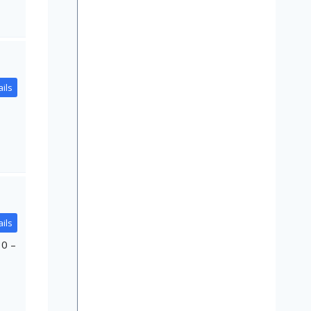
ils
ils
30 –