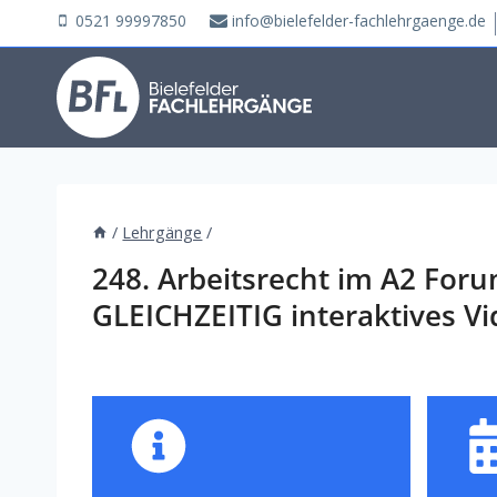
Zum
0521 99997850
info@bielefelder-fachlehrgaenge.de
Inhalt
springen
/
Lehrgänge
/
248. Arbeitsrecht im A2 For
GLEICHZEITIG interaktives V