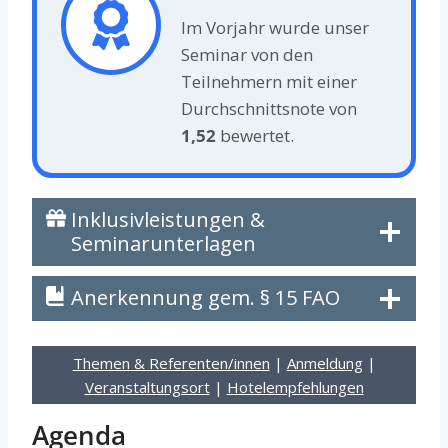
Im Vorjahr wurde unser
Seminar von den
Teilnehmern mit einer
Durchschnittsnote von
1,52
bewertet.
Inklusivleistungen &
Seminarunterlagen
Anerkennung gem. § 15 FAO
Themen & Referenten/innen
|
Anmeldung
|
Veranstaltungsort
|
Hotelempfehlungen
Agenda