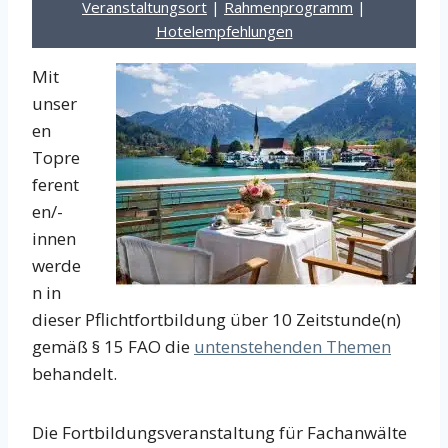
Veranstaltungsort
|
Rahmenprogramm
|
Hotelempfehlungen
Mit
unser
en
Topre
ferent
en/-
innen
werde
n in
dieser Pflichtfortbildung über 10 Zeitstunde(n)
gemäß § 15 FAO die
untenstehenden Themen
behandelt.
Die Fortbildungsveranstaltung für Fachanwälte