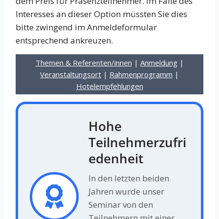
dem Preis für Präsenzteilnehmer. Im Falle des
Interesses an dieser Option müssten Sie dies
bitte zwingend im Anmeldeformular
entsprechend ankreuzen.
Themen & Referenten/innen
|
Anmeldung
|
Veranstaltungsort
|
Rahmenprogramm
|
Hotelempfehlungen
Hohe
Teilnehmerzufri
edenheit
In den letzten beiden
Jahren wurde unser
Seminar von den
Teilnehmern mit einer