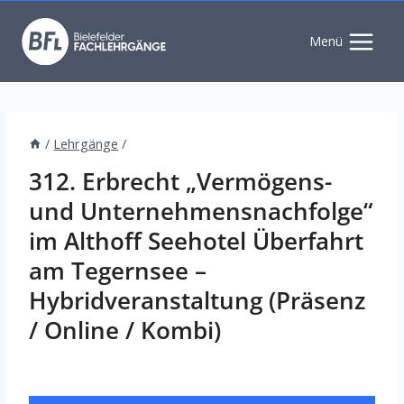
Zum
Inhalt
Menü
springen
/
Lehrgänge
/
312. Erbrecht „Vermögens-
und Unternehmensnachfolge“
im Althoff Seehotel Überfahrt
am Tegernsee –
Hybridveranstaltung (Präsenz
/ Online / Kombi)