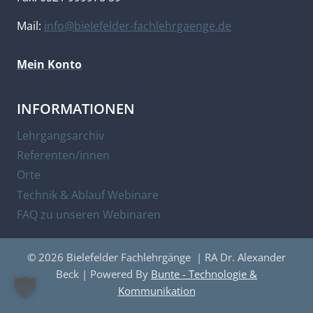
Mail:
info@bielefelder-fachlehrgaenge.de
Mein Konto
INFORMATIONEN
Lehrgangsarchiv
Referenten/innen
Orte
Technik & Ablauf Webinare
FAQ zu unseren Webinaren
© 2026 Bielefelder Fachlehrgänge | RA Dr. Alexander
Beck | Powered By
Bunte - Technologie &
Kommunikation