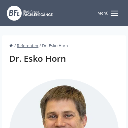
Zum
Inhalt
Menü
springen
/
Referenten
/
Dr. Esko Horn
Dr. Esko Horn