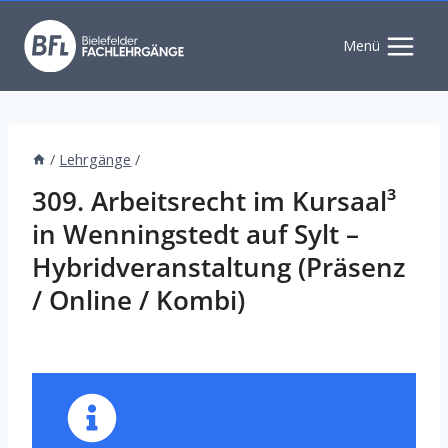
Zum
Inhalt
Menü
springen
/
Lehrgänge
/
309. Arbeitsrecht im Kursaal³
in Wenningstedt auf Sylt –
Hybridveranstaltung (Präsenz
/ Online / Kombi)