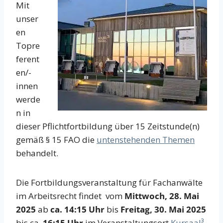
Mit
unser
en
Topre
ferent
en/-
innen
werde
n in
dieser Pflichtfortbildung über 15 Zeitstunde(n)
gemäß § 15 FAO die
untenstehenden Themen
behandelt.
Die Fortbildungsveranstaltung für Fachanwälte
im Arbeitsrecht findet vom
Mittwoch, 28. Mai
2025
ab
ca. 14:15 Uhr
bis
Freitag, 30. Mai 2025
bis ca.
16:15 Uhr
im Veranstaltungsort
Kursaal³