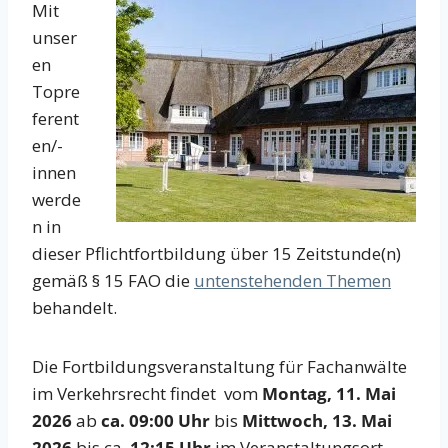
Mit
unser
en
Topre
ferent
en/-
innen
werde
n in
dieser Pflichtfortbildung über 15 Zeitstunde(n)
gemäß § 15 FAO die
untenstehenden Themen
behandelt.
Die Fortbildungsveranstaltung für Fachanwälte
im Verkehrsrecht findet vom
Montag, 11. Mai
2026
ab
ca. 09:00 Uhr
bis
Mittwoch, 13. Mai
2026
bis ca.
12:15 Uhr
im Veranstaltungsort