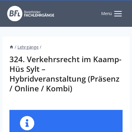
Zum
Inhalt
Menü
springen
/
Lehrgänge
/
324. Verkehrsrecht im Kaamp-
Hüs Sylt –
Hybridveranstaltung (Präsenz
/ Online / Kombi)