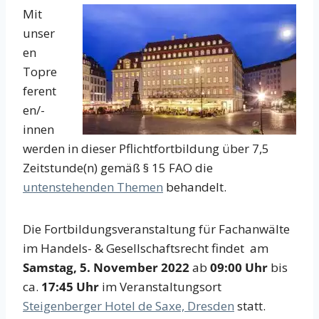
Mit
unser
en
Topre
ferent
en/-
innen
werden in dieser Pflichtfortbildung über 7,5
Zeitstunde(n) gemäß § 15 FAO die
untenstehenden Themen
behandelt.
Die Fortbildungsveranstaltung für Fachanwälte
im Handels- & Gesellschaftsrecht findet am
Samstag, 5. November 2022
ab
09:00 Uhr
bis
ca.
17:45 Uhr
im Veranstaltungsort
Steigenberger Hotel de Saxe, Dresden
statt.