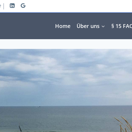
e
Home
Über uns
§ 15 FA