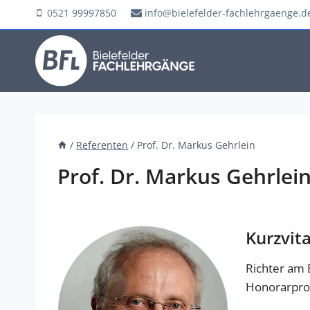
Zum
0521 99997850
info@bielefelder-fachlehrgaenge.d
Inhalt
springen
/
Referenten
/
Prof. Dr. Markus Gehrlein
Prof. Dr. Markus Gehrlei
Kurzvit
Richter am B
Honorarprof