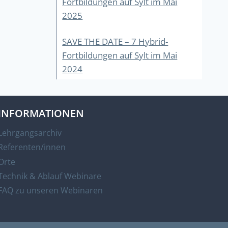
Fortbildungen auf Sylt im Mai
2025
SAVE THE DATE – 7 Hybrid-
Fortbildungen auf Sylt im Mai
2024
INFORMATIONEN
Lehrgangsarchiv
Referenten/innen
Orte
Technik & Ablauf Webinare
FAQ zu unseren Webinaren