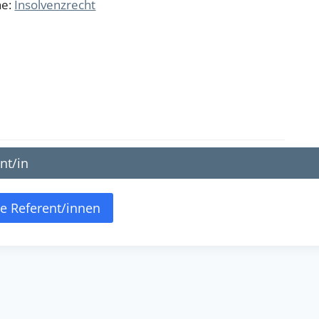
he:
Insolvenzrecht
nt/in
le Referent/innen