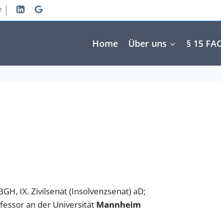
e
Home
Über uns
§ 15 FA
n
a
GH, IX. Zivilsenat (Insolvenzsenat) aD;
essor an der Universität
Mannheim